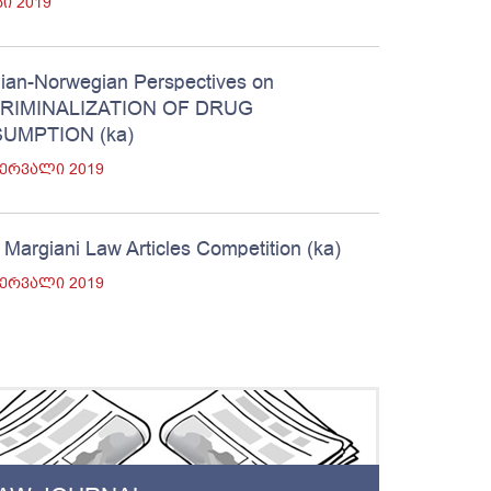
ᲡᲘ 2019
ian-Norwegian Perspectives on
CRIMINALIZATION OF DRUG
UMPTION (ka)
ᲑᲔᲠᲕᲐᲚᲘ 2019
 Margiani Law Articles Competition (ka)
ᲑᲔᲠᲕᲐᲚᲘ 2019