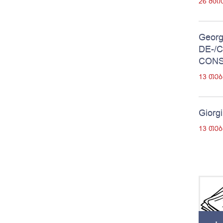
26 ᲛᲐᲘ
Georg
DE-/
CONS
13 ᲗᲔ
Giorgi
13 ᲗᲔ