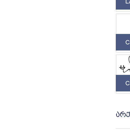
L
C
C
არქ