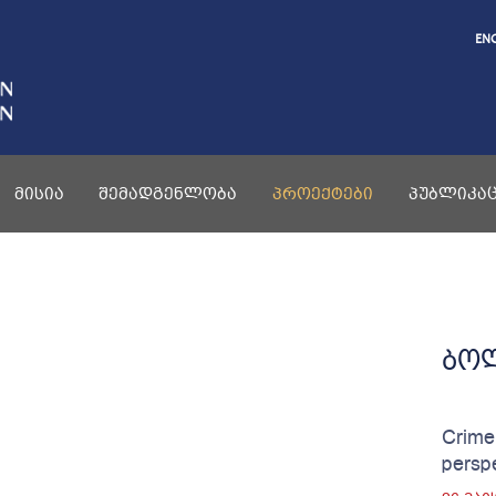
EN
ᲛᲘᲡᲘᲐ
ᲨᲔᲛᲐᲓᲒᲔᲜᲚᲝᲑᲐ
ᲞᲠᲝᲔᲥᲢᲔᲑᲘ
ᲞᲣᲑᲚᲘᲙᲐᲪ
ბო
Crime
persp