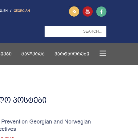
/
GLISH
GEORGIAN
ᲘᲔᲑᲘ
ᲒᲐᲚᲔᲠᲔᲐ
ᲞᲐᲠᲢᲜᲘᲝᲠᲔᲑᲘ
ლო პოსტები
 Prevention Georgian and Norwegian
ectives