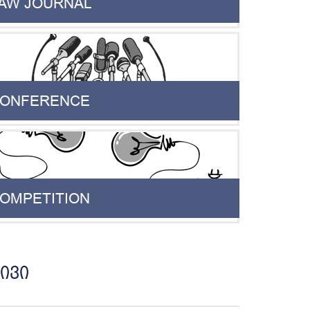
AW JOURNAL
ONFERENCE
OMPETITION
ივი