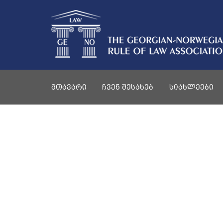
ᲛᲗᲐᲕᲐᲠᲘ
ᲩᲕᲔᲜ ᲨᲔᲡᲐᲮᲔᲑ
ᲡᲘᲐᲮᲚᲔᲔᲑᲘ