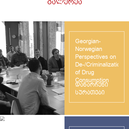
ᲒᲐᲚᲔᲠᲔᲐ
Georgian-
Norwegian
Perspectives on
De-/Criminalization
of Drug
Consumption
ᲓᲐᲜᲐᲠᲩᲔᲜᲘ
ᲡᲣᲠᲐᲗᲔᲑᲘ