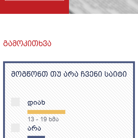
AND GEORGIA"
ᲒᲐᲛᲝᲙᲘᲗᲮᲕᲐ
ᲛᲝᲒᲬᲝᲜᲗ ᲗᲣ ᲐᲠᲐ ᲩᲕᲔᲜᲘ ᲡᲐᲘᲢᲘ
დიახ
13
-
19
ხმა
არა