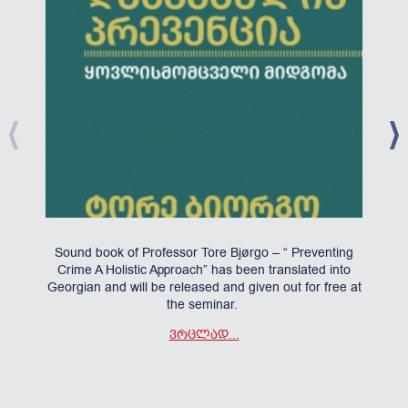
მ
"ქა
Sound book of Professor Tore Bjørgo – “ Preventing
ს
Crime A Holistic Approach” has been translated into
მი
Georgian and will be released and given out for free at
the seminar.
ᲕᲠᲪᲚᲐᲓ...