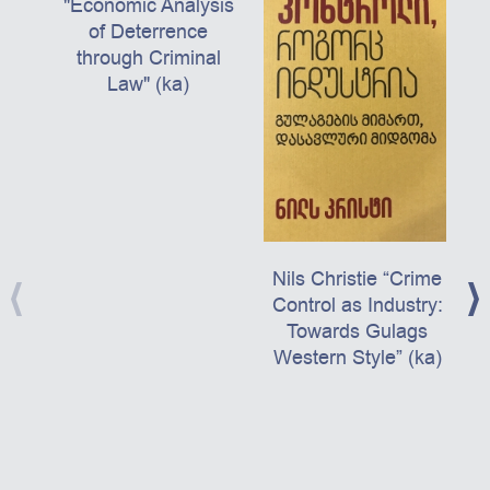
"Economic Analysis
of Deterrence
through Criminal
Law" (ka)
Nils Christie “Crime
Control as Industry:
Towards Gulags
Western Style” (ka)
პ
ს