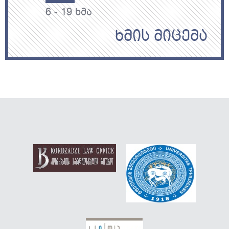
6
-
19
ხმა