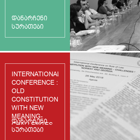
ᲓᲐᲜᲐᲠᲩᲔᲜᲘ
ᲡᲣᲠᲐᲗᲔᲑᲘ
INTERNATIONAL
CONFERENCE :
OLD
CONSTITUTION
WITH NEW
MEANING-
ᲓᲐᲜᲐᲠᲩᲔᲜᲘ
CHALLENGES
ᲡᲣᲠᲐᲗᲔᲑᲘ
IN NORWAY