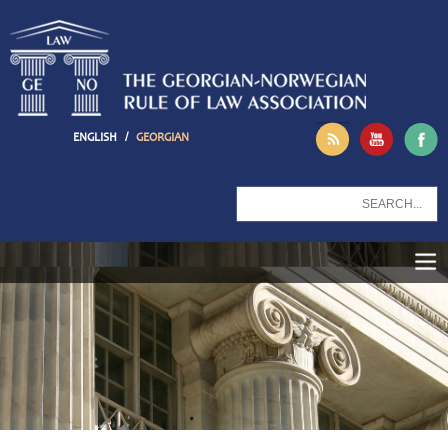
/
ENGLISH
GEORGIAN
ᲛᲗᲐᲕᲐᲠᲘ
ᲩᲕᲔᲜ ᲨᲔᲡᲐᲮᲔᲑ
ᲡᲘᲐᲮᲚᲔᲔᲑᲘ
ᲛᲘᲡᲘᲐ
ᲨᲔᲛᲐᲓᲒᲔᲜᲚᲝᲑᲐ