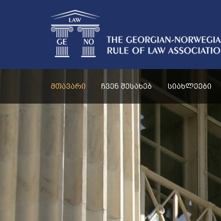
ᲛᲗᲐᲕᲐᲠᲘ
ᲩᲕᲔᲜ ᲨᲔᲡᲐᲮᲔᲑ
ᲡᲘᲐᲮᲚᲔᲔᲑᲘ