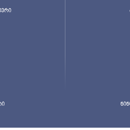
ევრი
რი
ნინ