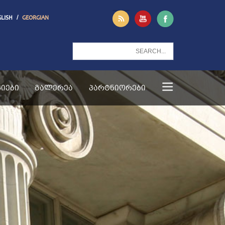
/
GLISH
GEORGIAN
ᲘᲔᲑᲘ
ᲒᲐᲚᲔᲠᲔᲐ
ᲞᲐᲠᲢᲜᲘᲝᲠᲔᲑᲘ