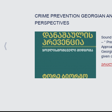
CRIME PREVENTION GEORGIAN A
PERSPECTIVES
Sound 
– “ Pre
Approa
Georgi
given o
ᲕᲠᲪᲚᲐ