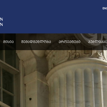
EN
ᲛᲘᲡᲘᲐ
ᲨᲔᲛᲐᲓᲒᲔᲜᲚᲝᲑᲐ
ᲞᲠᲝᲔᲥᲢᲔᲑᲘ
ᲞᲣᲑᲚᲘᲙᲐᲪ