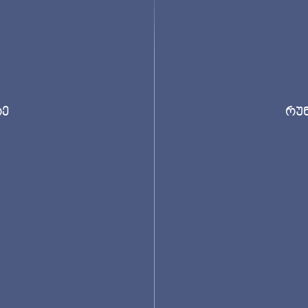
რე
რუნ