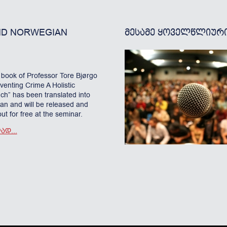
ND NORWEGIAN
ᲛᲔᲡᲐᲛᲔ ᲧᲝᲕᲔᲚᲬᲚᲘᲣᲠ
book of Professor Tore Bjørgo
venting Crime A Holistic
ch” has been translated into
an and will be released and
ut for free at the seminar.
Დ...